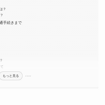
には？
る？
開通手続きまで
？
いて
もっと見る