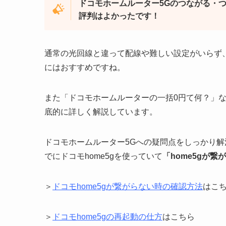
ドコモホームルーター5Gのつながる・
評判はよかったです！
通常の光回線と違って配線や難しい設定がいらず
にはおすすめですね。
また「ドコモホームルーターの一括0円て何？」
底的に詳しく解説しています。
ドコモホームルーター5Gへの疑問点をしっかり
でにドコモhome5gを使っていて
「home5gが
＞
ドコモhome5gが繋がらない時の確認方法
はこ
＞
ドコモhome5gの再起動の仕方
はこちら