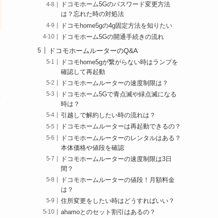
ドコモホーム5Gのパスワード変更方法
は？忘れた時の対処法
ドコモhome5gの4g固定方法を知りたい
ドコモホーム5Gの開通手続きの流れ
ドコモホームルーターのQ&A
ドコモhome5gが繋がらない時はランプを
確認して再起動
ドコモホームルーターの速度制限は？
徹
ドコモホーム5Gで青点滅や緑点滅になる
時は？
引越しで解約したい時の流れは？
ドコモホームルーターは再起動できるの？
ドコモホームルーターのレンタルはある？
本体価格や値段を確認
ドコモホームルーターの速度制限は3日
間？
ドコモホームルーターの値段！月額料金
は？
住所変更をしたい時はどうすればいい？
ahamoとのセット割引はあるの？