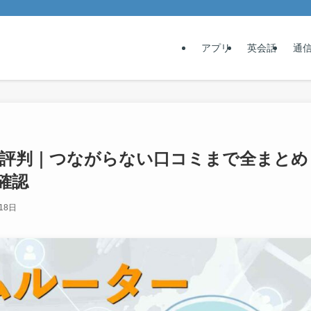
アプリ
英会話
通
の評判｜つながらない口コミまで全まとめ
確認
18日