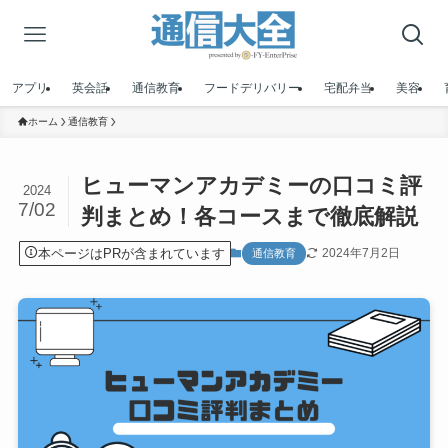
アプリ
英会話
通信教育
フードデリバリー
宅配弁当
美容
ホーム
通信教育
ヒューマンアカデミーの口コミ評
2024
7/02
判まとめ！各コースまで徹底解説
本ページはPRが含まれています
2024年7月2日
通信教育