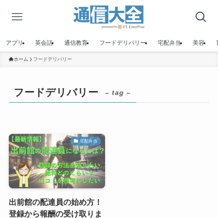
アプリ
英会話
通信教育
フードデリバリー
宅配弁当
美容
ホーム
フードデリバリー
フードデリバリー
– tag –
宅配弁当
出前館の配達員の始め方！
登録から報酬の受け取りま