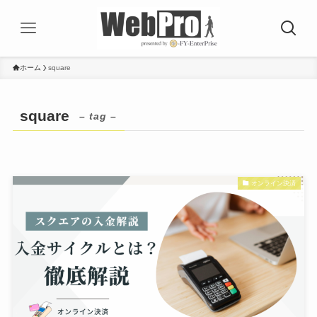
ホーム
square
square
– tag –
オンライン決済